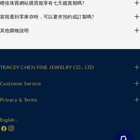
檀僖珠寶網站購買能享有七天鑑賞期嗎?
當我看到零庫存時，可以要求預約或訂製嗎?
其他購物說明
TRACEY CHEN FINE JEWELRY CO., LTD
Customer Service
Privacy & Terms
L
English
Facebook
Instagram
a