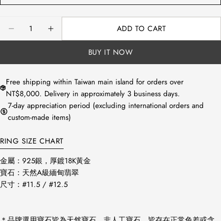
Quantity
ADD TO CART
DECREASE QUANTITY FOR 正方雙色拉絲翡翠小
INCREASE QUANTITY FOR 正方雙
BUY IT NOW
Free shipping within Taiwan main island for orders over
NT$8,000. Delivery in approximately 3 business days.
7-day appreciation period (excluding international orders and
custom-made items)
RING SIZE CHART
金屬：925銀，
厚鍍18K黃金
寶石：天然A級緬甸翡翠
尺寸：
#11.5 / #12.5
＊品牌選用寶石皆為天然寶石，非人工寶石，皆存在正常色差或含