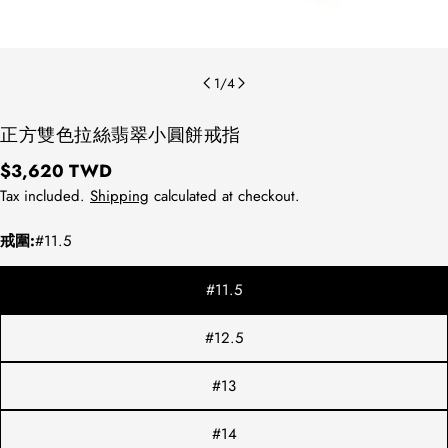
1
/
4
正方雙色拉絲翡翠小圓餅戒指
Regular
$3,620 TWD
price
Tax included.
Shipping
calculated at checkout.
戒圍:
#11.5
#11.5
#12.5
方法1：請拿直尺測量平常佩戴的戒指
內圍直徑。
#13
方法2：測量配戴的手指寬處，再對照
下圖表即可知道您的戒圍尺寸。
#14